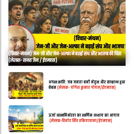
(विचार-मंथन) जेन-जी और जेन-अल्फा ने बढ़ाई संघ और भाजपा की चिंता
(लेखक- सनत जैन / ईएमएस)
अगस्त क्रांति: जब जनता बनी नेतृत्व और साम्राज्य हुआ
बेबस
(लेखक- योगेश कुमार गोयल/ईएमएस)
ऊर्जा आत्मनिर्भरता का स्वर्णिम अध्याय का आगाज
(लेखक-विनोद सिंह तकियावाला/ईएमएस)