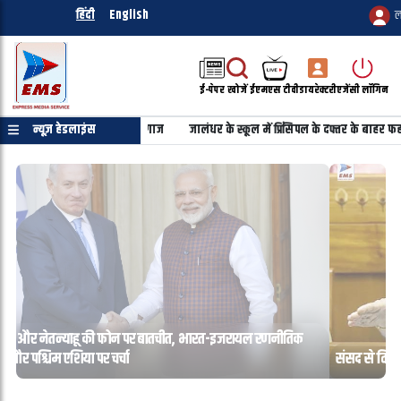
हिंदी
English
ल
ई-पेपर
खोजें
ईएमएस टीवी
डायरेक्टरी
एजेंसी लॉगिन
जालंधर के स्कूल में प्रिंसिपल के दफ्तर के बाहर फहराया खालिस्तानी झंडा
न्यूज़ हेडलाइंस
उत्तराखंड
संसद से विनियोग विधेयक को मंजूरी, विपक्ष ने किया वॉकआउट