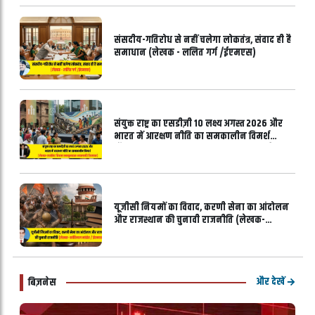
संसदीय-गतिरोध से नहीं चलेगा लोकतंत्र, संवाद ही है
समाधान (लेखक - ललित गर्ग /ईएमएस)
संयुक्त राष्ट्र का एसडीज़ी 10 लक्ष्य अगस्त 2026 और
भारत में आरक्षण नीति का समकालीन विमर्श
-वैश्विक आह्वान और भारतीय यथार्थ का अंतर्संबंध
(लेखक-एडवोकेट किशन सनमुखदास भावनानी/
ईएमएस)
यूजीसी नियमों का विवाद, करणी सेना का आंदोलन
और राजस्थान की चुनावी राजनीति (लेखक-
कांतिलाल मांडोत / ईएमएस)
और देखें
बिज़नेस